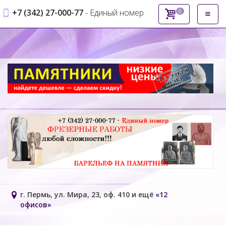
ecloud.com/ubuntu:n7,n4,n3:all;lobster:n4:all.js"
+7 (342) 27-000-77
- Единый номер
0
Откры
type="text/javascript">\x3C/script>');
навиг
г. Пермь, ул. Мира, 23, оф. 410 и ещё
«12
офисов»